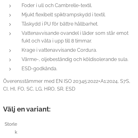
Foder i ull och Cambrelle-textil.
Mjukt flexibelt spiktrampskydd i textil.
Tåskydd i PU för bättre hållbarhet.
Vattenavvisande ovandel i läder som står emot
fukt och väta i upp till 8 timmar.
Krage i vattenavvisande Cordura.
Värme-, oljebeständig och köldisolerande sula.
ESD-godkända.
Överensstämmer med EN ISO 20345:2022+A1:2024, S7S,
CI, HI, FO, SC, LG, HRO, SR, ESD
Välj en variant:
Storle
k